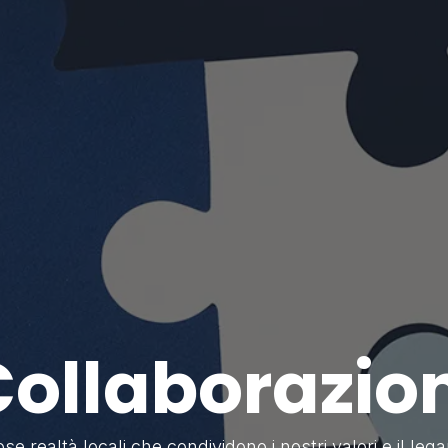
ollaborazio
realtà locali che condividono i nostri valori e il lega