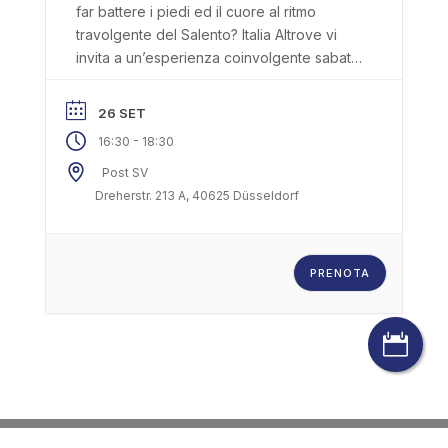
far battere i piedi ed il cuore al ritmo
anni in su. I posti sono limitati, per questo
travolgente del Salento? Italia Altrove vi
motivo vi preghiamo di iscrivervi entro il 12
invita a un’esperienza coinvolgente sabato
settembre tramite il form che trovate qui
26.09.2026 dalle 16:30 alle 18:30 Post SV
accanto, indicando, eventualmente, l’età
Düsseldorf Dreherstraße 213A 40625
dei bambini e dei […]
26 SET
Düsseldorf Sotto la guida di Elena Martino,
-
16:30
18:30
ballerina esperta e appassionata
conoscitrice della Pizzica Salentina, sarete
Post SV
accompagnati attraverso i passi e i
Dreherstr. 213 A, 40625 Düsseldorf
movimenti più importanti e scoprirete così
l’essenza e il ritmo di una danza molto
vivace. Questo workshop offre
PRENOTA
l’opportunità unica di imparare le basi della
Pizzica Salentina, una danza tradizionale
del sud Italia, divertendosi insieme. In

un’atmosfera allegra e accogliente, potrete
ballare in gruppo con gli altri partecipanti e
sentire l’energia che la Pizzica Salentina
trasmette. Il workshop è aperto a tutti,