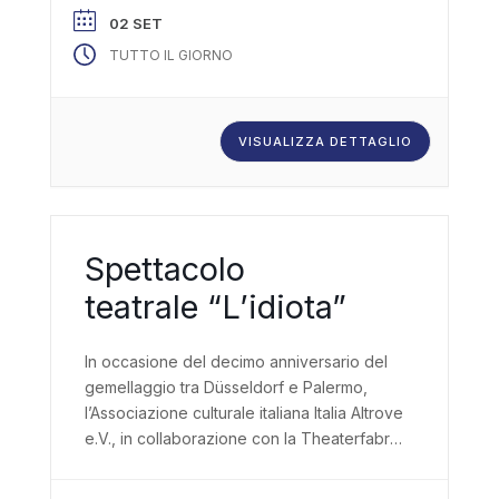
02 SET
TUTTO IL GIORNO
VISUALIZZA DETTAGLIO
Spettacolo
teatrale “L’idiota”
In occasione del decimo anniversario del
gemellaggio tra Düsseldorf e Palermo,
l’Associazione culturale italiana Italia Altrove
e.V., in collaborazione con la Theaterfabrik
e il Comune di Düsseldorf (Ufficio per gli
Affari Internazionali), presenta uno