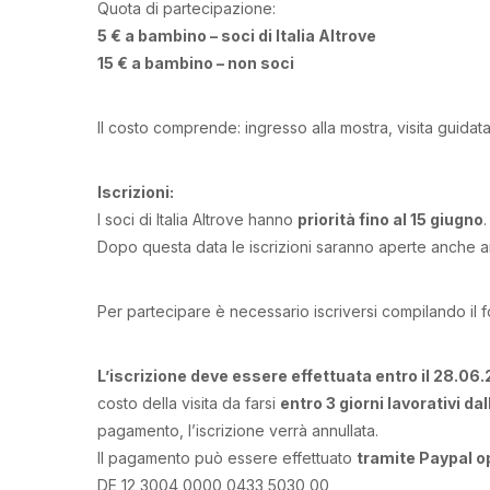
Quota di partecipazione:
5 € a bambino – soci di Italia Altrove
15 € a bambino – non soci
Il costo comprende: ingresso alla mostra, visita guidata
Iscrizioni:
I soci di Italia Altrove hanno
priorità fino al 15 giugno
.
Dopo questa data le iscrizioni saranno aperte anche ai
Per partecipare è necessario iscriversi compilando il f
L’iscrizione deve essere effettuata entro il 28.06
costo della visita da farsi
entro 3 giorni lavorativi dal
pagamento, l’iscrizione verrà annullata.
Il pagamento può essere effettuato
tramite Paypal o
DE 12 3004 0000 0433 5030 00