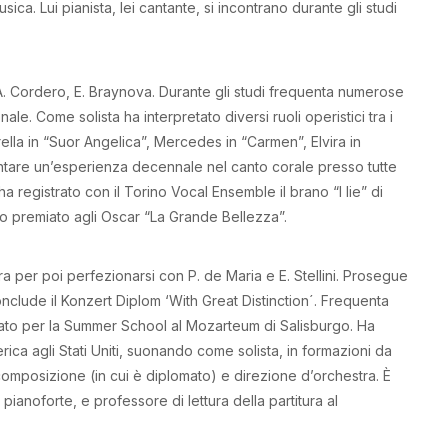
ica. Lui pianista, lei cantante, si incontrano durante gli studi
 A. Cordero, E. Braynova. Durante gli studi frequenta numerose
nale. Come solista ha interpretato diversi ruoli operistici tra i
rella in “Suor Angelica”, Mercedes in “Carmen”, Elvira in
e vantare un’esperienza decennale nel canto corale presso tutte
ia ha registrato con il Torino Vocal Ensemble il brano “I
lie
” di
no premiato agli Oscar “La Grande Bellezza”.
 per poi perfezionarsi con P. de Maria e E. Stellini. Prosegue
onclude il Konzert Diplom ‘With Great Distinction´. Frequenta
nato per la Summer School al Mozarteum di Salisburgo. Ha
rica agli Stati Uniti, suonando come solista, in formazioni da
composizione (in cui è diplomato) e direzione d’orchestra. È
ianoforte, e professore di lettura della partitura al