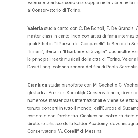
Valeria e Gianluca sono una coppia nella vita e nella mus
al Conservatorio di Torino.
Valeria
studia canto con C. De Bortoli, F. De Grandis,
master class in canto lirico con artisti di fama internazio
quali Ethel in “Il Paese dei Campanelli”, la Seconda So
“Ernani”, Berta in “Il Barbiere di Siviglia”; può inoltr
le principali realtà musicali della città di Torino. Valer
David Lang, colonna sonora del film di Paolo Sorrenti
Gianluca
studia pianoforte con M. Gachet e C. Voghera
gli studi al Brussels Koninklijk Conservatorium, dove c
numerose master class internazionali e viene selezio
tenuto concerti in tutto il mondo, dall’Europa al Sudame
camera e con l’orchestra. Gianluca ha inoltre studiato 
direttore artistico della Balder Academy, dove insegna p
Conservatorio “A. Corelli” di Messina.