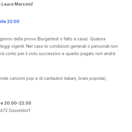
da Laura Marconi!
alle 22:00
l giorno della prova (Burgertest o fatto a casa). Qualora
eggi vigenti. Nel caso le condizioni generali o personali non
errà conto per il ciclo successivo e quanto pagato non andrà
nde canzoni pop e di cantautori italiani, brani popolari,
ore 20.00-22.00
0472 Düsseldorf