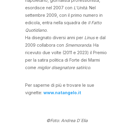
napoletano, giornalista professionista,
esordisce nel 2007 con
L’Unità
. Nel
settembre 2009, con il primo numero in
edicola, entra nella squadra de
Il Fatto
Quotidiano.
Ha disegnato diversi anni per
Linus
e dal
2009 collabora con
Smemoranda
. Ha
ricevuto due volte (2011 e 2023) il Premio
per la satira politica di Forte dei Marmi
come
miglior disegnatore satirico
.
Per saperne di più e trovare le sue
vignette:
www.natangelo.it
©Foto: Andrea D´Elia