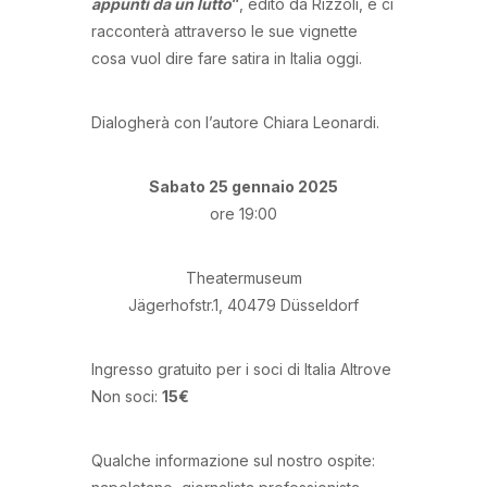
appunti da un lutto
”
, edito da Rizzoli, e ci
racconterà attraverso le sue vignette
cosa vuol dire fare satira in Italia oggi.
Dialogherà con l’autore Chiara Leonardi.
Sabato 25 gennaio 2025
ore 19:00
Theatermuseum
Jägerhofstr.1, 40479 Düsseldorf
Ingresso gratuito per i soci di Italia Altrove
Non soci:
15€
Qualche informazione sul nostro ospite: