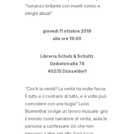
“romanzo brillante con inserti comici e
intrighi attuali”
giovedì 11 ottobre 2018
alle ore 19:00
Libreria Schulz & Schultz
Geibelstraße 76
40235 Düsseldorf
“Cos’è la verità? La verità ha molte facce.
È tutto e il contrario di tutto, e a volte può
coincidere con una bugia” Lucio
Blumenthal svolge un lavoro inusuale: gira
il mondo come narratore di verità, aiuta le
persone a confessare ciò che non
riescono a dire agli altri. Sarà il suo