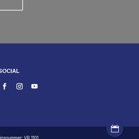
SOCIAL

einsnummer: VR 1101