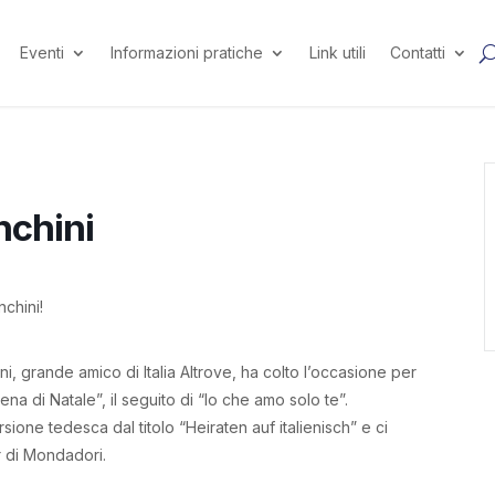
Eventi
Informazioni pratiche
Link utili
Contatti
nchini
nchini!
ni, grande amico di Italia Altrove, ha colto l’occasione per
ena di Natale”, il seguito di “Io che amo solo te”.
ione tedesca dal titolo “Heiraten auf italienisch” e ci
er di Mondadori.