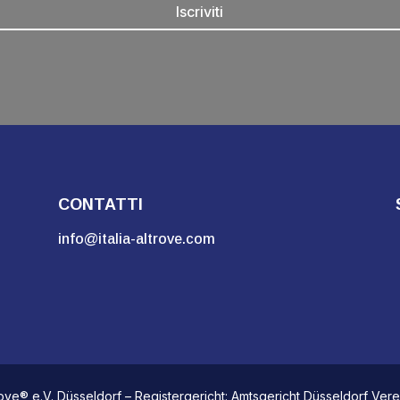
Iscriviti
CONTATTI
info@italia-altrove.com
trove® e.V. Düsseldorf – Registergericht: Amtsgericht Düsseldorf Ver