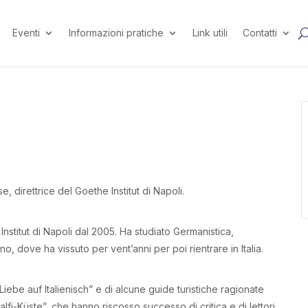
Eventi
Informazioni pratiche
Link utili
Contatti
direttrice del Goethe Institut di Napoli.
nstitut di Napoli dal 2005. Ha studiato Germanistica,
o, dove ha vissuto per vent’anni per poi rientrare in Italia.
ebe auf Italienisch” e di alcune guide turistiche ragionate
Küste”, che hanno riscosso successo di critica e di lettori,