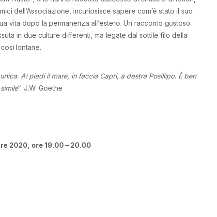
amici dell’Associazione, incuriosisce sapere com’è stato il suo
a sua vita dopo la permanenza all’estero. Un racconto gustoso
ssuta in due culture differenti, ma legate dal sottile filo della
 così lontane.
ica. Ai piedi il mare, in faccia Capri, a destra Posillipo. È ben
simile
”. J.W. Goethe
re 2020, o
re 19.00 – 20.00