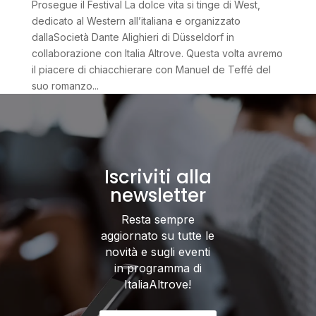
Prosegue il Festival La dolce vita si tinge di West,
dedicato al Western all’italiana e organizzato
dallaSocietà Dante Alighieri di Düsseldorf in
collaborazione con Italia Altrove. Questa volta avremo
il piacere di chiacchierare con Manuel de Teffé del
suo romanzo...
Iscriviti alla
newsletter
Resta sempre
aggiornato su tutte le
novità e sugli eventi
in programma di
ItaliaAltrove!