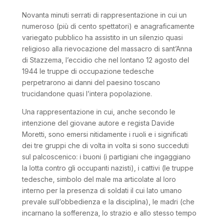
Novanta minuti serrati di rappresentazione in cui un
numeroso (più di cento spettatori) e anagraficamente
variegato pubblico ha assistito in un silenzio quasi
religioso alla rievocazione del massacro di sant’Anna
di Stazzema, l’eccidio che nel lontano 12 agosto del
1944 le truppe di occupazione tedesche
perpetrarono ai danni del paesino toscano
trucidandone quasi l’intera popolazione.
Una rappresentazione in cui, anche secondo le
intenzione del giovane autore e regista Davide
Moretti, sono emersi nitidamente i ruoli e i significati
dei tre gruppi che di volta in volta si sono succeduti
sul palcoscenico: i buoni (i partigiani che ingaggiano
la lotta contro gli occupanti nazisti), i cattivi (le truppe
tedesche, simbolo del male ma articolate al loro
interno per la presenza di soldati il cui lato umano
prevale sull’obbedienza e la disciplina), le madri (che
incarnano la sofferenza, lo strazio e allo stesso tempo