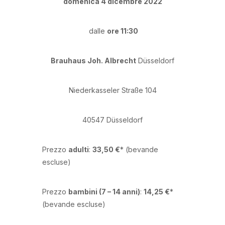
domenica 4 dicembre 2022
dalle
ore 11:30
Brauhaus Joh. Albrecht
Düsseldorf
Niederkasseler Straße 104
40547 Düsseldorf
Prezzo
adulti
:
33,50 €
* (bevande
escluse)
Prezzo
bambini (7 – 14 anni)
:
14,25 €
*
(bevande escluse)