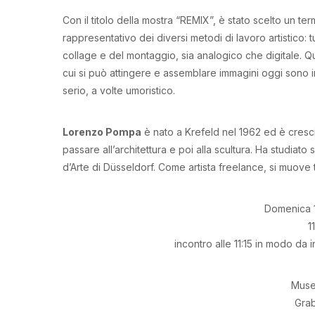
Con il titolo della mostra “REMIX”, è stato scelto un 
rappresentativo dei diversi metodi di lavoro artistico: tut
collage e del montaggio, sia analogico che digitale. Qu
cui si può attingere e assemblare immagini oggi sono inf
serio, a volte umoristico.
Lorenzo Pompa
è nato a Krefeld nel 1962 ed è cresci
passare all’architettura e poi alla scultura. Ha studia
d’Arte di Düsseldorf. Come artista freelance, si muove tr
Domenica 
1
incontro alle 11:15 in modo da i
Muse
Grab