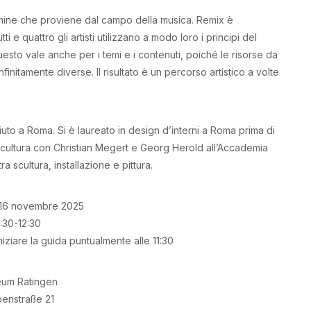
termine che proviene dal campo della musica. Remix è
ti e quattro gli artisti utilizzano a modo loro i principi del
esto vale anche per i temi e i contenuti, poiché le risorse da
initamente diverse. Il risultato è un percorso artistico a volte
uto a Roma. Si è laureato in design d’interni a Roma prima di
to scultura con Christian Megert e Georg Herold all’Accademia
a scultura, installazione e pittura.
16 novembre 2025
1:30-12:30
niziare la guida puntualmente alle 11:30
um Ratingen
enstraße 21