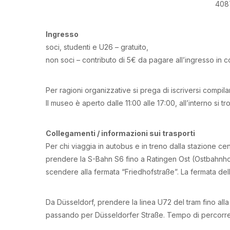
408
Ingresso
soci, studenti e U26 – gratuito,
non soci – contributo di 5€ da pagare all’ingresso in co
Per ragioni organizzative si prega di iscriversi compila
Il museo è aperto dalle 11:00 alle 17:00, all’interno si 
Collegamenti / informazioni sui trasporti
Per chi viaggia in autobus e in treno dalla stazione ce
prendere la S-Bahn S6 fino a Ratingen Ost (Ostbahnhof
scendere alla fermata “Friedhofstraße”. La fermata del
Da Düsseldorf, prendere la linea U72 del tram fino alla
passando per Düsseldorfer Straße. Tempo di percorren