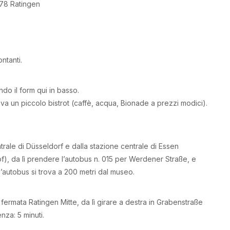
78 Ratingen
ntanti.
ndo il form qui in basso.
trova un piccolo bistrot (caffè, acqua, Bionade a prezzi modici).
ntrale di Düsseldorf e dalla stazione centrale di Essen
), da lì prendere l’autobus n. 015 per Werdener Straße, e
l’autobus si trova a 200 metri dal museo.
 fermata Ratingen Mitte, da lì girare a destra in Grabenstraße
za: 5 minuti.