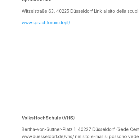
Witzelstraße 63, 40225 Düsseldorf Link al sito della scuola
www.sprachforum.de/it/
VolksHochSchule (VHS)
Bertha-von-Suttner-Platz 1, 40227 Düsseldorf (Sede Cent
www.duesseldorf.de/vhs/ nel sito e-mail si possono vedere 